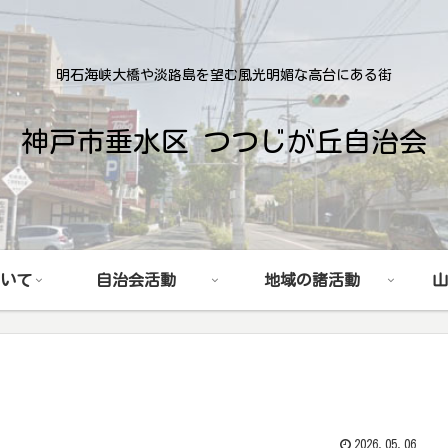
明石海峡大橋や淡路島を望む風光明媚な高台にある街
神戸市垂水区 つつじが丘自治会
いて
自治会活動
地域の諸活動
山
2026.05.06