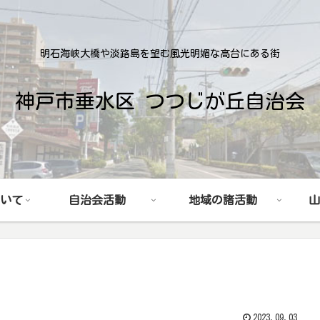
明石海峡大橋や淡路島を望む風光明媚な高台にある街
神戸市垂水区 つつじが丘自治会
いて
自治会活動
地域の諸活動
山
2023.09.03