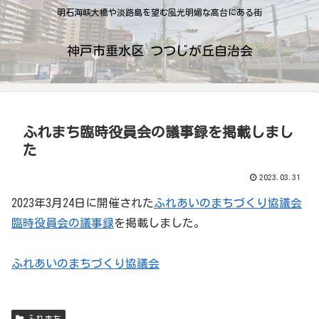
明石海峡大橋や淡路島を望む風光明媚な高台にある街
神戸市垂水区 つつじが丘自治会
ふれまち臨時役員会の議事録を掲載しまし
た
2023.03.31
2023年3月24日に開催された
ふれあいのまちづくり協議会
臨時役員会の議事録
を掲載しました。
ふれあいのまちづくり協議会
ふれまち