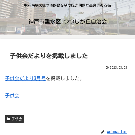
明石海峡大橋や淡路島を望む風光明媚な高台にある街
神戸市垂水区 つつじが丘自治会
子供会だよりを掲載しました
2023.03.03
子供会だより3月号
を掲載しました。
子供会
子供会
webmaster