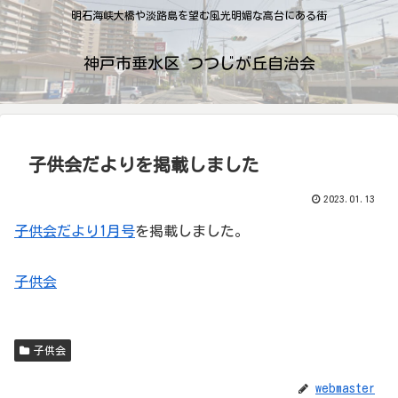
明石海峡大橋や淡路島を望む風光明媚な高台にある街
神戸市垂水区 つつじが丘自治会
子供会だよりを掲載しました
2023.01.13
子供会だより1月号
を掲載しました。
子供会
子供会
webmaster